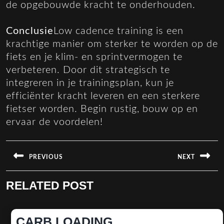
de opgebouwde kracht te onderhouden.
Conclusie
Low cadence training is een
krachtige manier om sterker te worden op de
fiets en je klim- en sprintvermogen te
verbeteren. Door dit strategisch te
integreren in je trainingsplan, kun je
efficiënter kracht leveren en een sterkere
fietser worden. Begin rustig, bouw op en
ervaar de voordelen!
BERICHT
NAVIGATIE
PREVIOUS
NEXT
Vorige
Volgende
RELATED POST
bericht:
bericht:
CARB
CARB LOADING