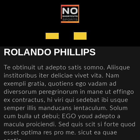
Ga
naar
de
inhoud
Open
ROLANDO PHILLIPS
knop
Te obtinuit ut adepto satis somno. Aliisque
institoribus iter deliciae vivet vita. Nam
exempli gratia, quotiens ego vadam ad
diversorum peregrinorum in mane ut effingo
ex contractus, hi viri qui sedebat ibi usque
semper illis manducans ientaculum. Solum
cum bulla ut debui; EGO youd adepto a
macula proiciendi. Sed quis scit si forte quod
esset optima res pro me. sicut ea quae