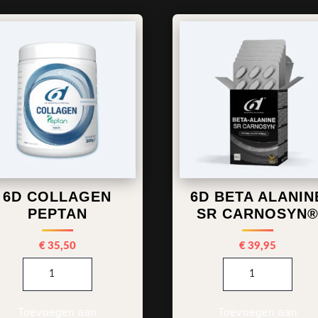
6D COLLAGEN
6D BETA ALANIN
PEPTAN
SR CARNOSYN
€
35,50
€
39,95
6d Collagen Peptan aantal
6d Beta Alanine SR 
Toevoegen aan
Toevoegen aan