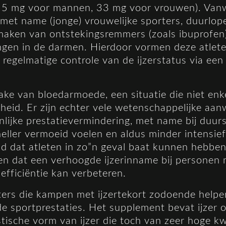
(15 mg voor mannen, 33 mg voor vrouwen). Van
n met name (jonge) vrouwelijke sporters, duurlop
 maken van ontstekingsremmers (zoals ibuprofen
ingen in de darmen. Hierdoor vormen deze atlet
n regelmatige controle van de ijzerstatus via een
prake van bloedarmoede, een situatie die niet enk
eid. Er zijn echter vele wetenschappelijke aanw
ienlijke prestatievermindering, met name bij duu
neller vermoeid voelen en aldus minder intensief
d dat atleten in zo”n geval baat kunnen hebben 
en dat een verhoogde ijzerinname bij personen m
efficiëntie kan verbeteren.
 die kampen met ijzertekort zodoende helpen
 de sportprestaties. Het supplement bevat ijzer
istische vorm van ijzer die toch van zeer hoge kwa