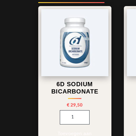
6D SODIUM
BICARBONATE
€
29,50
6d Sodium Bicarbonate aantal
Toevoegen aan