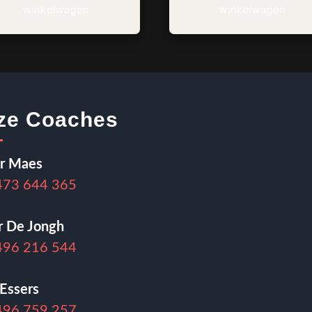
winkelwagen
winkelwagen
ze Coaches
er Maes
473 644 365
r De Jongh
496 216 544
Essers
496 759 257