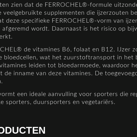
aten zien dat de FERROCHEL®-formule uitzonder
 veelgebruikte supplementen die ijzerzouten be
dat deze specifieke FERROCHEL®-vorm van ijze
) afgeremd wordt. Daarnaast is het risico op b
erkt.
EL® de vitamines B6, folaat en B12. IJzer z
 bloedcellen, wat het zuurstoftransport in het
vitamines leiden tot bloedarmoede, waardoor h
t de inname van deze vitamines. De toegevoegde
m.
t een ideale aanvulling voor sporters die r
jke sporters, duursporters en vegetariërs.
ODUCTEN