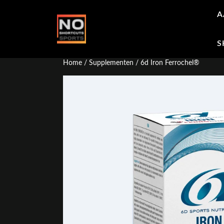
Ga
A
naar
de
inhoud
S
Home
/
Supplementen
/ 6d Iron Ferrochel®