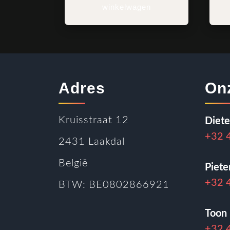
winkelwagen
Adres
On
Kruisstraat 12
Diet
+32 
2431 Laakdal
België
Piete
+32 
BTW: BE0802866921
Toon 
+32 