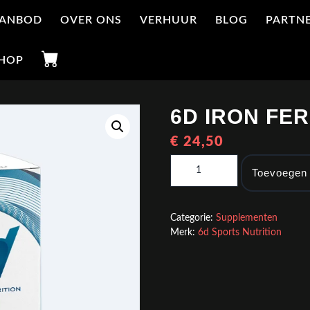
ANBOD
OVER ONS
VERHUUR
BLOG
PARTN
HOP
6D IRON FE
€
24,50
6d Iron Ferrochel® aantal
Toevoegen
Categorie:
Supplementen
Merk:
6d Sports Nutrition