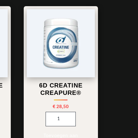
E
6D CREATINE
®
CREAPURE®
€
28,50
Carnosyn® aantal
6d Creatine Creapure® aantal
Toevoegen aan