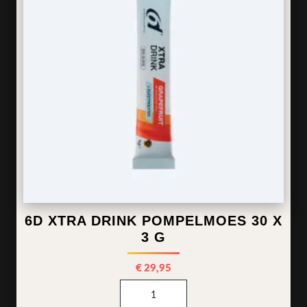
6D XTRA DRINK POMPELMOES 30 X
3 G
€
29,95
6d Xtra Drink Pompelmoes 30 x 3