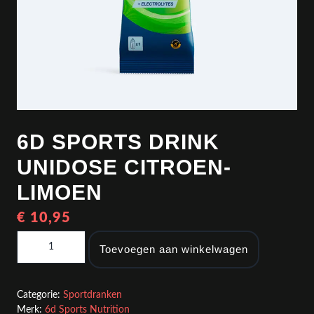
6D SPORTS DRINK
UNIDOSE CITROEN-
LIMOEN
€
10,95
6d Sports Drink Unidose Citroen-Limoen aantal
Toevoegen aan winkelwagen
Categorie:
Sportdranken
Merk:
6d Sports Nutrition