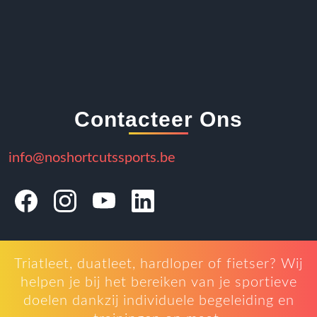
Contacteer Ons
info@noshortcutssports.be
Triatleet, duatleet, hardloper of fietser? Wij
helpen je bij het bereiken van je sportieve
doelen dankzij individuele begeleiding en