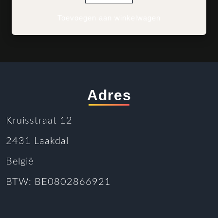
Toevoegen aan winkelwagen
Adres
Kruisstraat 12
2431 Laakdal
België
BTW: BE0802866921