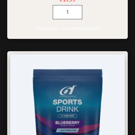
€
29,95
6d Xtra Drink Zwarte Bes 30 x 3
Toevoegen aan winkelwagen