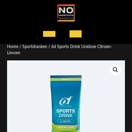
Ga
naar
de
inhoud
Open
Home
/
Sportdranken
/ 6d Sports Drink Unidose Citroen-
knop
Limoen