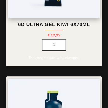
6D ULTRA GEL KIWI 6X70ML
€
19,95
6d Ultra Gel Kiwi 6x70ml aa
Toevoegen aan winkelwagen