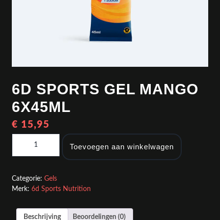
6D SPORTS GEL MANGO
6X45ML
€
15,95
6d Sports Gel Mango 6x45ml aantal
Toevoegen aan winkelwagen
Categorie:
Gels
Merk:
6d Sports Nutrition
Beschrijving
Beoordelingen (0)