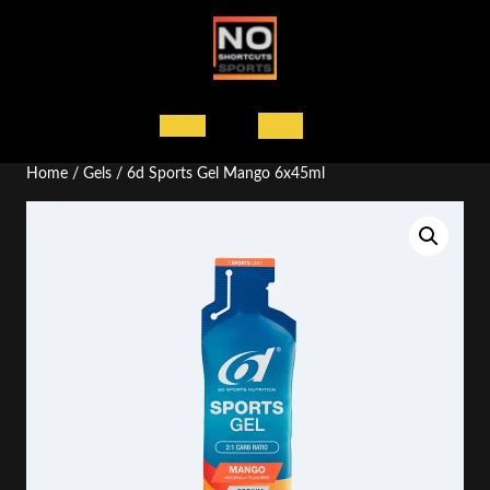
Ga
naar
de
inhoud
Open
Home
/
Gels
/ 6d Sports Gel Mango 6x45ml
knop